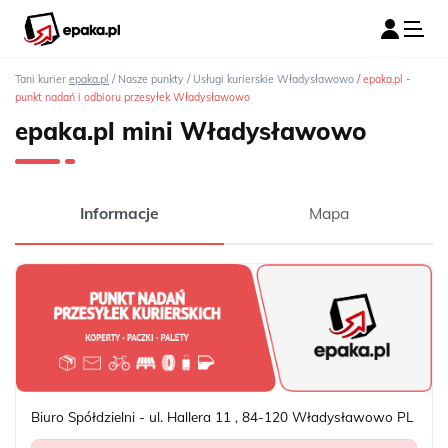
/
/
/
Tani kurier
epaka.pl
Nasze punkty
Usługi kurierskie Władysławowo
epaka.pl -
punkt nadań i odbioru przesyłek Władysławowo
epaka.pl mini Władysławowo
Informacje
Mapa
Biuro Spółdzielni - ul. Hallera 11
,
84-120
Władysławowo
PL