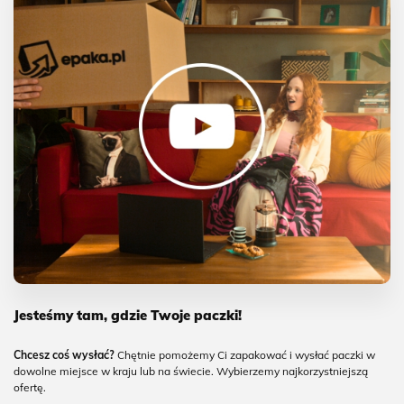
Jesteśmy tam, gdzie Twoje paczki!
Chcesz coś wysłać?
Chętnie pomożemy Ci zapakować i wysłać paczki w
dowolne miejsce w kraju lub na świecie. Wybierzemy najkorzystniejszą
ofertę.